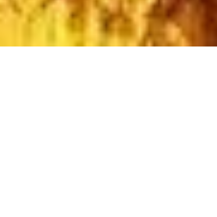
Holz-Heiz Akademie
Wir sagen nicht
etwas weiteres zum
Heizen mit Stückholz ...
sondern haben die
einzigartige Lösung
durch den bebilderten 32
seitigen Heiz-Leitfaden, (aus
über 40 Jahren Erfahrung)
der ein vollkommen Neues
Verständnis im